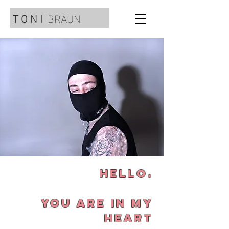
T O N I
BRAUN
HELLO.
YOU ARE IN MY
HEART