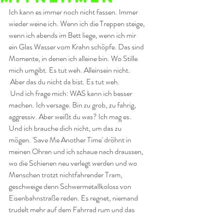
Ich kann es immer noch nicht fassen. Immer 
wieder weine ich. Wenn ich die Treppen steige, 
wenn ich abends im Bett liege, wenn ich mir 
ein Glas Wasser vom Krahn schöpfe. Das sind 
Momente, in denen ich alleine bin. Wo Stille 
mich umgibt. Es tut weh. Alleinsein nicht.
 Aber das du nicht da bist. Es tut weh.
 Und ich frage mich: WAS kann ich besser 
machen. Ich versage. Bin zu grob, zu fahrig, 
aggressiv. Aber weißt du was? Ich mag es. 
Und ich brauche dich nicht, um das zu 
mögen. 'Save Me Another Time' dröhnt in 
meinen Ohren und ich schaue nach draussen, 
wo die Schienen neu verlegt werden und wo 
Menschen trotzt nichtfahrender Tram, 
geschweige denn Schwermetallkoloss von 
Eisenbahnstraße reden. Es regnet, niemand 
trudelt mehr auf dem Fahrrad rum und das 